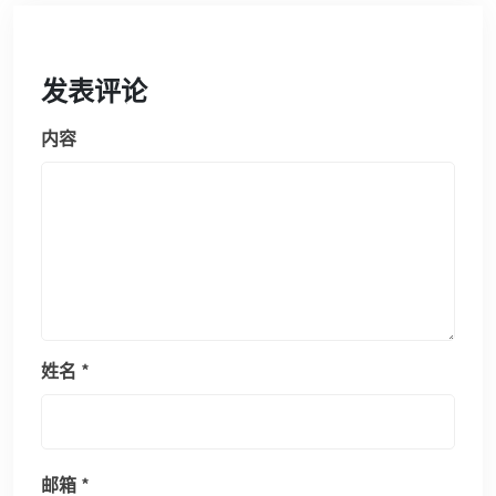
发表评论
内容
姓名
*
邮箱
*