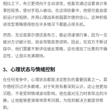
相比之下，布兰更倾向于主动进攻，他喜欢通过设置诡计来
掌控局势，使对手陷入被动。在这场较量中，他很可能会提
前设计好陷阱，并用心理战来削弱莫尔德的信心。这种积极
进攻型策略使得他在许多情况下都能占得先机。
然而，无论是莫尔德还是布兰，都必须谨慎行事，因为一旦
被对方识破计划，就会导致局势逆转。因此，在双方不断试
探中，他们需要不断评估彼此策略，这也增加了比赛的不确
定性，让观众充满期待。
3、心理状态与情绪控制
在任何竞争中，心理状态都是决定胜负的重要因素之一。莫
尔德经历过许多磨难，对于失败有着深刻认识，这让他更加
沉稳，不易受到情绪波动影响。他在面对压力时表现出的冷
静，让他能够更清晰地思考问题，为找到解决方案提供帮
助。