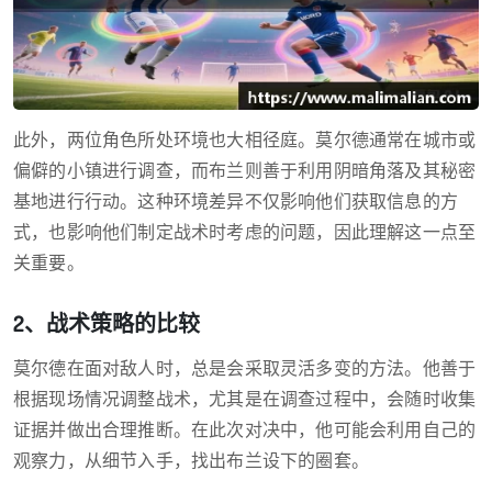
此外，两位角色所处环境也大相径庭。莫尔德通常在城市或
偏僻的小镇进行调查，而布兰则善于利用阴暗角落及其秘密
基地进行行动。这种环境差异不仅影响他们获取信息的方
式，也影响他们制定战术时考虑的问题，因此理解这一点至
关重要。
2、战术策略的比较
莫尔德在面对敌人时，总是会采取灵活多变的方法。他善于
根据现场情况调整战术，尤其是在调查过程中，会随时收集
证据并做出合理推断。在此次对决中，他可能会利用自己的
观察力，从细节入手，找出布兰设下的圈套。