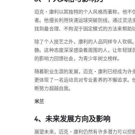
迈克・康利以其独特的个人风格而著称，他不
者。他擅长利用快速运球突破防线，通过灵活
找到最合理、不拘泥于固定模式的方法来帮助
除了个人技艺之外，康利的人品同样令人钦佩
静。这种态度深深感染着周围的人，让年轻球
的影响力回馈社会，为青少年树立榜样。
随着职业生涯的发展，迈克・康利已经成为许
更体现了一名运动员对专业素养的不懈追求。
断努力超越自我。
米兰
4、未来发展方向及影响
展望未来，迈克・康利仍然有许多潜力可以挖