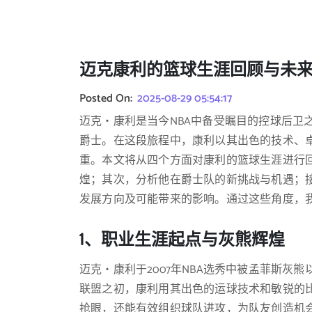
迈克康利的篮球生涯回顾与未
Posted On:
2025-08-29 05:54:17
迈克・康利是当今NBA中备受瞩目的控球后卫
爵士。在这段旅程中，康利以其出色的技术、
重。本文将从四个方面对康利的篮球生涯进行
煌；其次，分析他在爵士队的新挑战与机遇；
发展方向及可能带来的影响。通过这些角度，
1、职业生涯起点与灰熊辉煌
迈克・康利于2007年NBA选秀中被孟菲斯灰
联盟之初，康利用其出色的运球技术和敏锐的
抢眼，还能有效组织球队进攻，为队友创造机