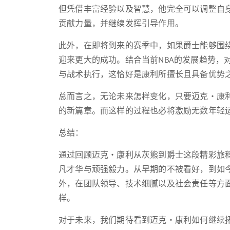
但凭借丰富经验以及智慧，他完全可以调整自
贡献力量，并继续发挥引导作用。
此外，在即将到来的赛季中，如果爵士能够围
迎来更大的成功。结合当前NBA的发展趋势，
与战术执行，这恰好是康利所擅长且具备优势
总而言之，无论未来怎样变化，只要迈克・康
的新篇章。而这样的过程也必将激励无数年轻
总结：
通过回顾迈克・康利从灰熊到爵士这段精彩旅
凡才华与顽强毅力。从早期的不被看好，到如
外，在团队领导、技术细腻以及社会责任等方
样。
对于未来，我们期待看到迈克・康利如何继续拓