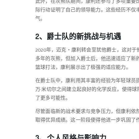
此外，在灰熊队期间，康利还参与了多项重要
际行动证明了自己的领导能力。这些经历不仅
气。
2、爵士队的新挑战与机遇
2020年，迈克・康利转会至犹他爵士，这对
多年的灰熊，但加入爵士后，他迅速适应了新
篮球打法，康利展示出了极强的适应能力。
在爵士队中，康利用其丰富的经验为年轻球员
万·米切尔之间建立起良好的化学反应，使得
了更多可能性。
尽管面临新的战术要求与竞争压力，但康利依
取得优异成绩。这一阶段使得他进一步巩固了
3、个人风格与影响力