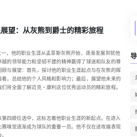
来展望：从灰熊到爵士的精彩旅程
之一，他的职业生涯从孟菲斯灰熊开始，逐渐发展到犹他
导
卓越的领导能力和坚韧不拔的精神赢得了球迷和队友的尊
回顾与展望：首先，探讨他的职业生涯起点与在灰熊的辉
接着，总结他的个人风格和影响力；最后，展望他未来的
我们将全面了解迈克・康利这位优秀运动员的精彩旅程。
熊以第四顺位选中，这标志着他职业生涯的新起点。在进入
比赛嗅觉逐渐成为球队的重要一员。他不仅在进攻端表现
会。