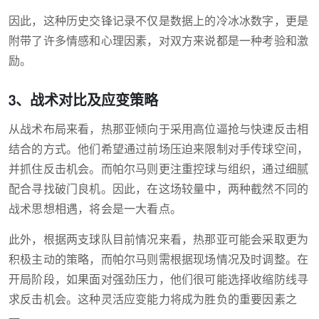
因此，这种历史交锋记录不仅是数据上的冷冰冰数字，更是
附带了许多情感和心理因素，对双方来说都是一种考验和激
励。
3、战术对比及应变策略
从战术布局来看，热那亚倾向于采用高位逼抢与快速反击相
结合的方式。他们希望通过前场压迫来限制对手传球空间，
并抓住反击机会。而帕尔马则更注重控球与组织，通过细腻
配合寻找破门良机。因此，在这场较量中，两种截然不同的
战术思想相遇，将会是一大看点。
此外，根据两支球队目前情况来看，热那亚可能会采取更为
积极主动的策略，而帕尔马则需根据现场情况及时调整。在
开局阶段，如果面对强劲压力，他们很可能选择收缩防线寻
求反击机会。这种灵活应变能力将成为胜负的重要因素之