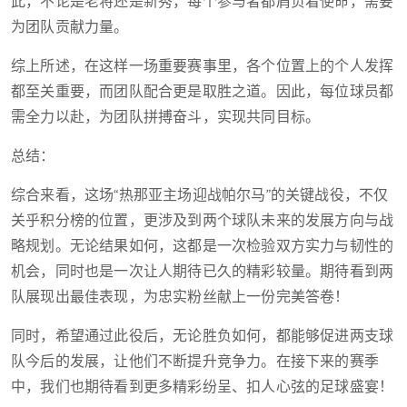
此，不论是老将还是新秀，每个参与者都肩负着使命，需要
为团队贡献力量。
综上所述，在这样一场重要赛事里，各个位置上的个人发挥
都至关重要，而团队配合更是取胜之道。因此，每位球员都
需全力以赴，为团队拼搏奋斗，实现共同目标。
总结：
综合来看，这场“热那亚主场迎战帕尔马”的关键战役，不仅
关乎积分榜的位置，更涉及到两个球队未来的发展方向与战
略规划。无论结果如何，这都是一次检验双方实力与韧性的
机会，同时也是一次让人期待已久的精彩较量。期待看到两
队展现出最佳表现，为忠实粉丝献上一份完美答卷！
同时，希望通过此役后，无论胜负如何，都能够促进两支球
队今后的发展，让他们不断提升竞争力。在接下来的赛季
中，我们也期待看到更多精彩纷呈、扣人心弦的足球盛宴！