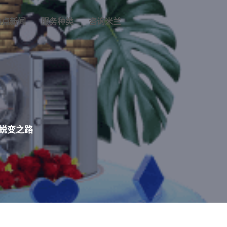
热点新闻
服务种类
咨询米兰
蜕变之路