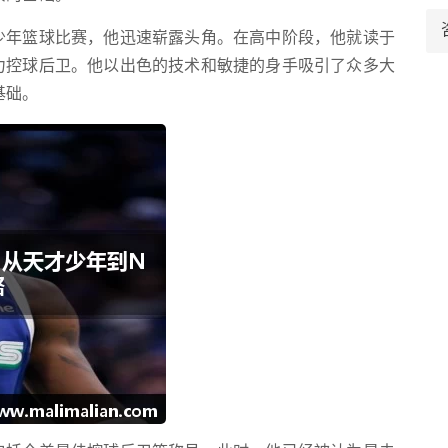
少年篮球比赛，他迅速崭露头角。在高中阶段，他就读于
力控球后卫。他以出色的技术和敏捷的身手吸引了众多大
基础。