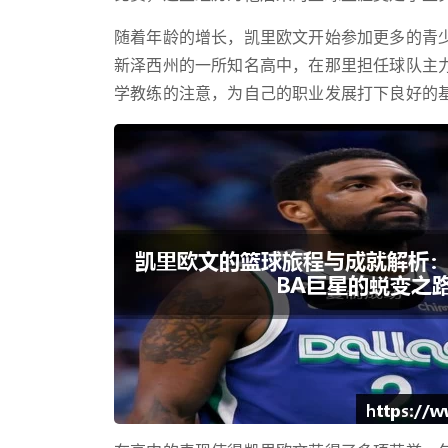
随着年龄的增长，凯里欧文开始参加更多的青
新泽西州的一所知名高中，在那里担任球队主
学教练的注意，为自己的职业发展打下良好的