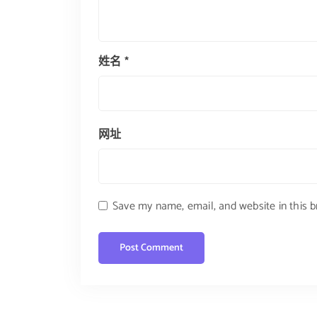
姓名
*
网址
Save my name, email, and website in this 