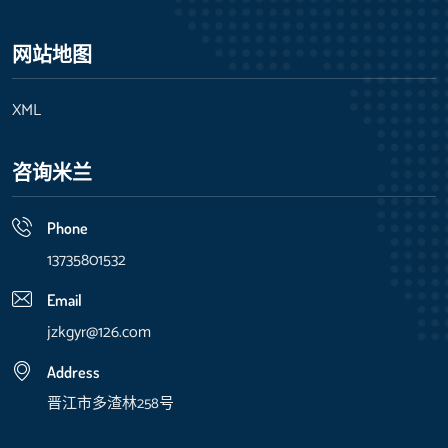
网站地图
XML
咨询米兰
Phone
13735801532
Email
jzkgyr@126.com
Address
晋江市多渣林258号