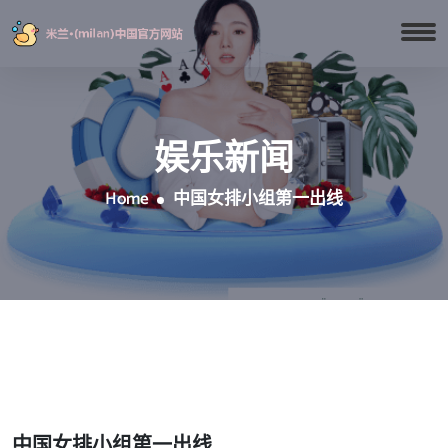
娱乐新闻
Home
中国女排小组第一出线
中国女排小组第一出线